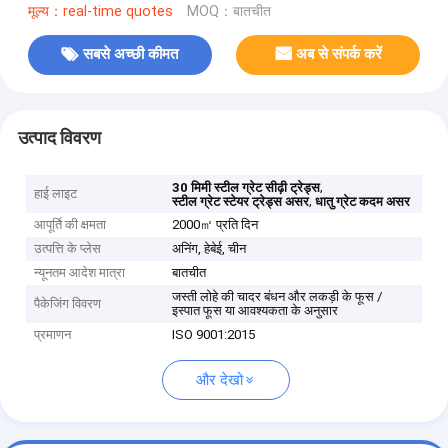
मूल्य：real-time quotes
MOQ：बातचीत
सबसे अच्छी कीमत
अब से संपर्क करें
उत्पाद विवरण
,
30 मिमी स्टील ग्रेट सीढ़ी ट्रेड्स
हाई लाइट
,
स्टील ग्रेट स्टेयर ट्रेड्स असर
धातु ग्रेट कदम असर
आपूर्ति की क्षमता
2000㎡ प्रति दिन
उत्पत्ति के प्लेस
अनिंग, हेबेई, चीन
न्यूनतम आदेश मात्रा
बातचीत
जस्ती लोहे की चादर बंधन और लकड़ी के फूस /
पैकेजिंग विवरण
इस्पात फूस या आवश्यकता के अनुसार
प्रमाणन
ISO 9001:2015
और देखो