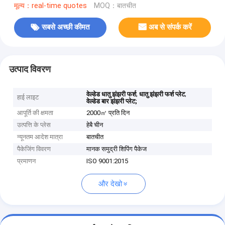
मूल्य：real-time quotes
MOQ：बातचीत
सबसे अच्छी कीमत
अब से संपर्क करें
उत्पाद विवरण
,
,
वेल्डेड धातु झंझरी फर्श
धातु झंझरी फर्श प्लेट
हाई लाइट
वेल्डेड बार झंझरी प्लेट;
आपूर्ति की क्षमता
2000㎡ प्रति दिन
उत्पत्ति के प्लेस
हेबै चीन
न्यूनतम आदेश मात्रा
बातचीत
पैकेजिंग विवरण
मानक समुद्री शिपिंग पैकेज
प्रमाणन
ISO 9001:2015
और देखो