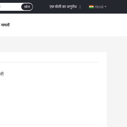
एक बोली का अनुरोध
|
Hindi
खोज
मामलों
झरी