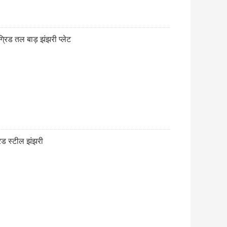
 ग्रिड तल बाड़ झंझरी प्लेट
रिड स्टील झंझरी