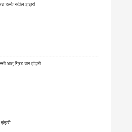
रिड हल्के स्टील झंझरी
्ती धातु ग्रिड बार झंझरी
ड झंझरी