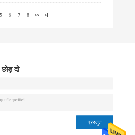
5
6
7
8
>>
>|
 छोड़ दो