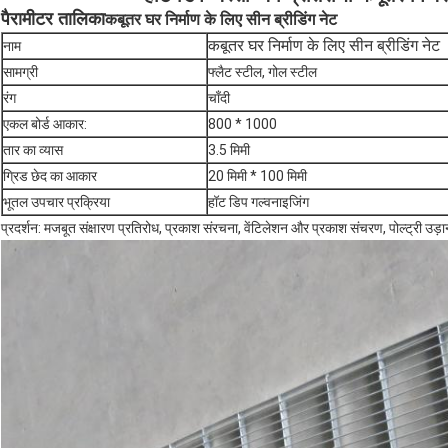
पैरामीटर तालिका
कबूतर घर निर्माण के लिए सीन ब्रीडिंग नेट
कबूतर घर निर्माण के लिए सीन ब्रीडिंग नेट
नाम
सामग्री
फ्लैट स्टील, गोल स्टील
रंग
चाँदी
एकल बोर्ड आकार:
800 * 1000
तार का व्यास
3.5 मिमी
ग्रिड छेद का आकार
20 मिमी * 100 मिमी
भूतल उपचार प्रक्रिया
हॉट डिप गल्वनाइजिंग
प्रदर्शन: मजबूत संक्षारण प्रतिरोध, प्रकाश संरचना, वेंटिलेशन और प्रकाश संचरण, पोल्ट्री 