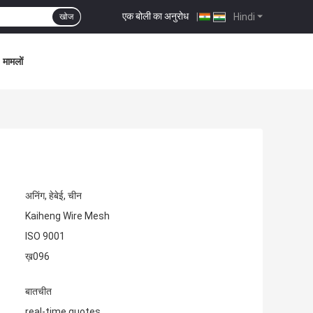
एक बोली का अनुरोध
|
Hindi
खोज
मामलों
अनिंग, हेबेई, चीन
Kaiheng Wire Mesh
ISO 9001
ख़096
बातचीत
real-time quotes