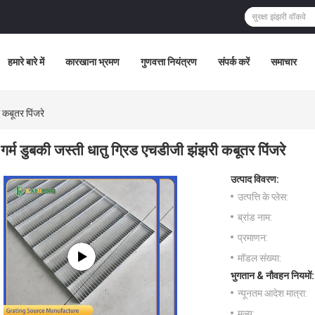
हमारे बारे में
कारखाना भ्रमण
गुणवत्ता नियंत्रण
संपर्क करें
समाचार
 कबूतर पिंजरे
गर्म डुबकी जस्ती धातु ग्रिड एचडीजी झंझरी कबूतर पिंजरे
उत्पाद विवरण:
उत्पत्ति के प्लेस:
ब्रांड नाम:
प्रमाणन:
मॉडल संख्या:
भुगतान & नौवहन नियमों:
न्यूनतम आदेश मात्रा:
मूल्य: