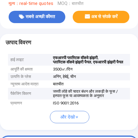
मूल्य：real-time quotes
MOQ：बातचीत
सबसे अच्छी कीमत
अब से संपर्क करें
उत्पाद विवरण
,
एफआरपी प्लास्टिक वॉकवे झंझरी
हाई लाइट
,
प्लास्टिक वॉकवे झंझरी पैनल
एफआरपी झंझरी पैनल
आपूर्ति की क्षमता
3500㎡/दिन
उत्पत्ति के प्लेस
अनिंग, हेबेई, चीन
न्यूनतम आदेश मात्रा
बातचीत
जस्ती लोहे की चादर बंधन और लकड़ी के फूस /
पैकेजिंग विवरण
इस्पात फूस या आवश्यकता के अनुसार
प्रमाणन
ISO 9001:2016
और देखो