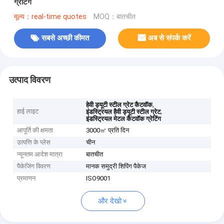
ग्रेटिंग
मूल्य：real-time quotes
MOQ：बातचीत
सबसे अच्छी कीमत
अब से संपर्क करें
उत्पाद विवरण
,
हेवी ड्यूटी स्टील ग्रेट कैटवॉक
हाई लाइट
,
इंडस्ट्रियल हैवी ड्यूटी स्टील ग्रेट
इंडस्ट्रियल मेटल कैटवॉक ग्रेटिंग
आपूर्ति की क्षमता
3000㎡ प्रति दिन
उत्पत्ति के प्लेस
चीन
न्यूनतम आदेश मात्रा
बातचीत
पैकेजिंग विवरण
मानक समुद्री शिपिंग पैकेज
प्रमाणन
ISO9001
और देखो