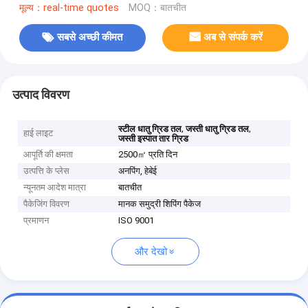
मूल्य：real-time quotes
MOQ：बातचीत
सबसे अच्छी कीमत
अब से संपर्क करें
उत्पाद विवरण
,
,
स्टील धातु ग्रिड तल
जस्ती धातु ग्रिड तल
हाई लाइट
जस्ती इस्पात तार ग्रिड
आपूर्ति की क्षमता
2500㎡ प्रति दिन
उत्पत्ति के प्लेस
अनपिंग, हेबेई
न्यूनतम आदेश मात्रा
बातचीत
पैकेजिंग विवरण
मानक समुद्री शिपिंग पैकेज
प्रमाणन
ISO 9001
और देखो