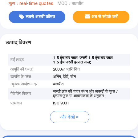
मूल्य：real-time quotes
MOQ：बातचीत
सबसे अच्छी कीमत
अब से संपर्क करें
उत्पाद विवरण
,
,
1.5 इंच तार जाल
जस्ती 1.5 इंच तार जाल
हाई लाइट
1.5 इंच जस्ती इस्पात जाल;
आपूर्ति की क्षमता
2000㎡ प्रति दिन
उत्पत्ति के प्लेस
अनिंग, हेबेई, चीन
न्यूनतम आदेश मात्रा
बातचीत
जस्ती लोहे की चादर बंधन और लकड़ी के फूस /
पैकेजिंग विवरण
इस्पात फूस या आवश्यकता के अनुसार
प्रमाणन
ISO 9001
और देखो